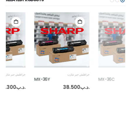
خراطيش حبر شارب
خراطيش حبر شارب
T-MX23FT-Y
MX-36Y
.د.ب
38.500
.د.ب
36.300