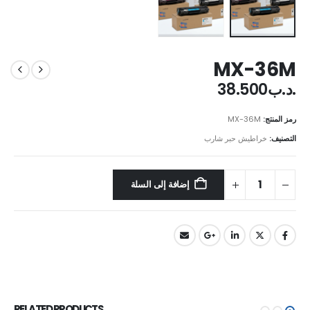
MX-36M
.د.ب
38.500
رمز المنتج:
MX-36M
التصنيف:
خراطيش حبر شارب
إضافة إلى السلة
RELATED PRODUCTS