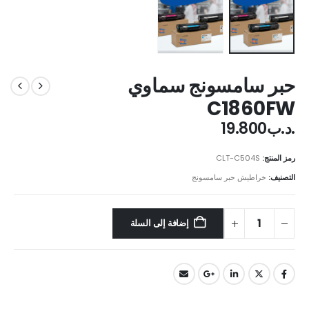
حبر سامسونج سماوي
C1860FW
.د.ب
19.800
رمز المنتج:
CLT-C504S
التصنيف:
خراطيش حبر سامسونج
إضافة إلى السلة